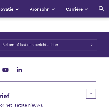
novatie
Aronsohn
Carrière
Bel ons of laat een bericht achter
ief
voor het laatste nieuws.