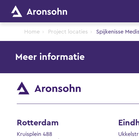
Home
Project locaties
Spijkenisse Med
Meer informatie
Rotterdam
Eind
Kruisplein 488
Ukkelst