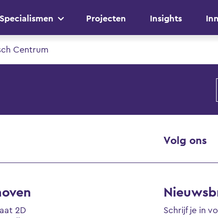
Specialismen
Projecten
Insights
In
isch Centrum
Volg ons
hoven
Nieuwsbr
raat 2D
Schrijf je in 