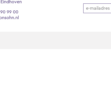
 Eindhoven
290 99 00
onsohn.nl