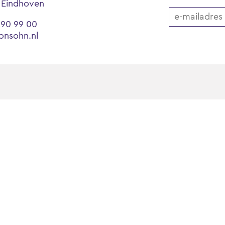
 Eindhoven
290 99 00
onsohn.nl