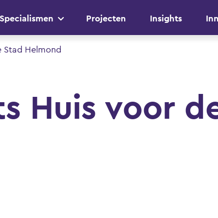
Specialismen
Projecten
Insights
In
e Stad Helmond
s Huis voor d