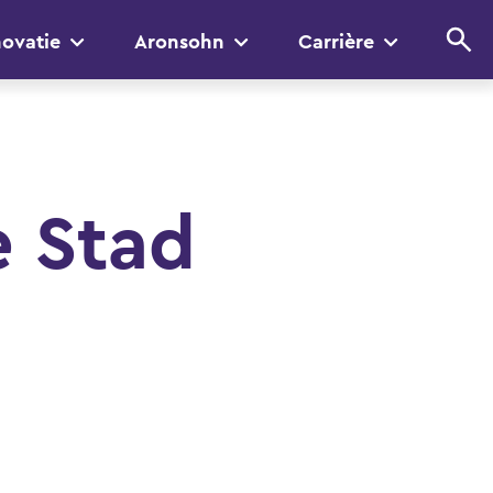
novatie
Aronsohn
Carrière
e Stad