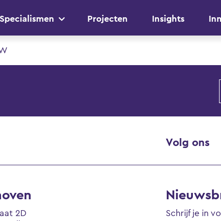
Specialismen
Projecten
Insights
In
AW
Volg ons
hoven
Nieuwsbr
raat 2D
Schrijf je in 