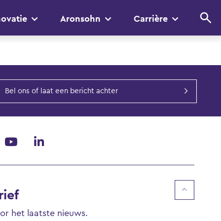
novatie
Aronsohn
Carrière
Bel ons of laat een bericht achter
ief
voor het laatste nieuws.