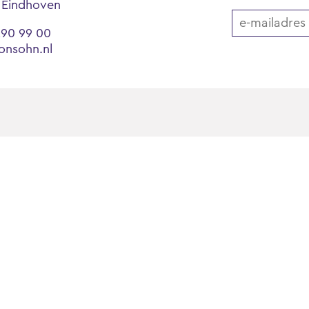
 Eindhoven
290 99 00
onsohn.nl