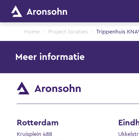
Home
Project locaties
Trippenhuis KN
Meer informatie
Rotterdam
Eind
Kruisplein 488
Ukkelst